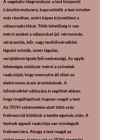
A vegetatív idegrendszer a test központi
irányítórendszere, kapcsolódik a test minden
más részéhez, ezért képes közvetíteni a
válaszreakciókat. Több lehetőség is van
mérni ezeket a válaszokat (pl. vérnyomás,
véráramlás, bőr, vagy testhőmérséklet,
légzési minták, szem tágulás,
verejtékmirigyek/bőrnedvesség). Az egyik
lehetséges módszer mérni a szövetek
reakcióját, hogy mennyire áll ellen az
elektromos áram áramlásának. A
hőmérséklet változása is segíthet abban,
hogy megállapítsuk hogyan reagál a test.
Az iTOVi szkennelése alatt több száz
frekvenciát küldünk a testbe egymás után. A
testnek egyedi reakciója van mindegyik
frekvenciára. Ahogy a test reagál az
elektromos áramra azt az iTOVi megméri.