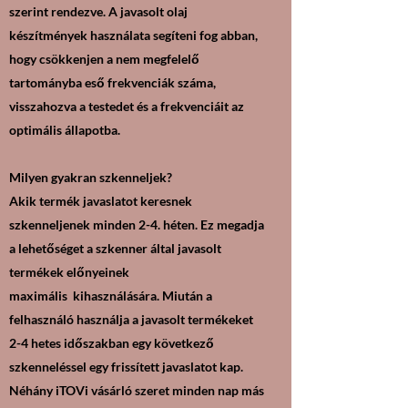
szerint rendezve. A javasolt olaj
készítmények használata segíteni fog abban,
hogy csökkenjen a nem megfelelő
tartományba eső frekvenciák száma,
visszahozva a testedet és a frekvenciáit az
optimális állapotba.
Milyen gyakran szkenneljek?
Akik termék javaslatot keresnek
szkenneljenek minden 2-4. héten. Ez megadja
a lehetőséget a szkenner által javasolt
termékek előnyeinek
maximális kihasználására. Miután a
felhasználó használja a javasolt termékeket
2-4 hetes időszakban egy következő
szkenneléssel egy frissített javaslatot kap.
Néhány iTOVi vásárló szeret minden nap más