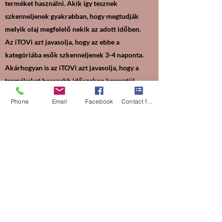
terméket használni. Akik így tesznek
szkenneljenek gyakrabban, hogy megtudják
melyik olaj megfelelő nekik az adott időben.
Az iTOVi azt javasolja, hogy az ebbe a
kategóriába esők szkenneljenek 3-4 naponta.
Akárhogyan is az iTOVi azt javasolja, hogy a
termékeket hosszabb időszakon keresztül
használjuk, hogy élvezhessük a maximális
Phone
Email
Facebook
Contact form
előnyeiket.
Megbízhatóság
Az iTOVi szkennet nagy pontosságú a
mérésben és az eredmények
megjelenítésében. Az iTOVi algoritmus
követi a frekvencia mintákat és egy átfogó
pillanatfelvételt ad a szkennelés
időpontjáról. A szkenner meghatározza,