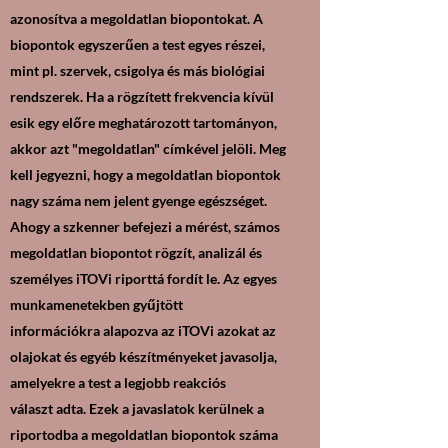
azonosítva a megoldatlan biopontokat. A
biopontok egyszerűen a test egyes részei,
mint pl. szervek, csigolya és más biológiai
rendszerek. Ha a rögzített frekvencia kívül
esik egy előre meghatározott tartományon,
akkor azt "megoldatlan" címkével jelöli. Meg
kell jegyezni, hogy a megoldatlan biopontok
nagy száma nem jelent gyenge egészséget.
Ahogy a szkenner befejezi a mérést, számos
megoldatlan biopontot rögzít, analizál és
személyes iTOVi riporttá fordít le. Az egyes
munkamenetekben gyűjtött
információkra alapozva az iTOVi azokat az
olajokat és egyéb készítményeket javasolja,
amelyekre a test a legjobb reakciós
választ adta. Ezek a javaslatok kerülnek a
riportodba a megoldatlan biopontok száma