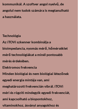
kommunikál. A szoftver angol nyelvű, de
angolul nem tudok számára is megtanulható
a használata.
Technológia
Az iTOVi szkenner kombinálja a
bioimpedancia, nyomás mérő, hőmérséklet
mérő technológiákat a minél pontosabb
mérés érdekében.
Elektromos frekvencia
Minden biológiai és nem biológiai létezőnek
egyedi energia mintája van, ami
meghatározott frekvencián vibrál. iTOVi
méri és rögzíti mindegyik egyedi frekvenciát,
ami kapcsolható a biopontokhoz,
vitaminokhoz, ásványi anyagokhoz és