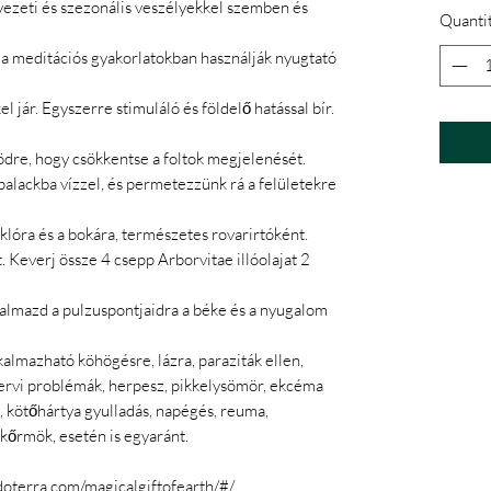
yezeti és szezonális veszélyekkel szemben és
Quanti
t a meditációs gyakorlatokban használják nyugtató
l jár. Egyszerre stimuláló és földelő hatással bír.
rödre, hogy csökkentse a foltok megjelenését.
alackba vízzel, és permetezzünk rá a felületekre
lóra és a bokára, természetes rovarirtóként.
t. Keverj össze 4 csepp Arborvitae illóolajat 2
lkalmazd a pulzuspontjaidra a béke és a nyugalom
almazható köhögésre, lázra, paraziták ellen,
zervi problémák, herpesz, pikkelysömör, ekcéma
 kötőhártya gyulladás, napégés, reuma,
kőrmök, esetén is egyaránt.
oterra.com/magicalgiftofearth/#/