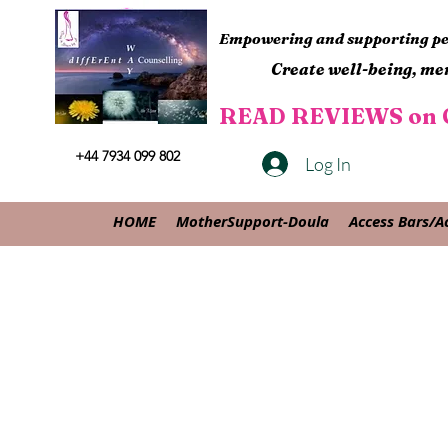
Empowering and supporting peo
Create well-being, men
READ REVIEWS on G
+44 7934 099 802
Log In
HOME
MotherSupport-Doula
Access Bars/A