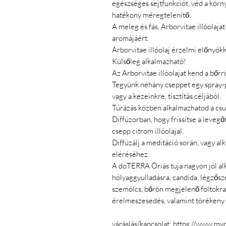
egészséges sejtfunkciót, véd a körn
hatékony méregtelenítő.
A meleg és fás, Arborvitae illóolaja
aromájáért.
Arborvitae illóolaj érzelmi előnyökke
Külsőleg alkalmazható!
Az Arborvitae illóolajat kend a bőr
Tegyünk néhány cseppet egy spray-p
vagy a kezeinkre, tisztítás céljából.
Túrázás közben alkalmazhatod a csuk
Diffúzorban, hogy frissítse a levegő
csepp citrom illóolajal.
Diffúzálj a meditáció során, vagy a
eléréséhez.
A doTERRA Óriás tuja nagyon jól alk
hólyaggyulladásra, candida, légzős
szemölcs, bőrön megjelenő foltokra,
érelmeszesedés, valamint törékeny 
váráslás/kapcsolat:
https://www.myd