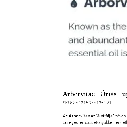
Arborvitae - Óriás Tuja
SKU: 364215376135191
Az
Arborvitae az “élet fája”
néven i
bőséges terápiás előnyökkel rendel