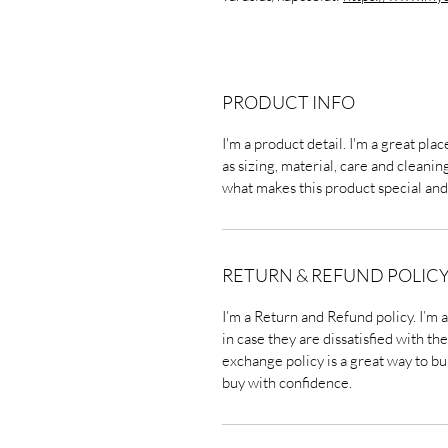
PRODUCT INFO
I'm a product detail. I'm a great pl
as sizing, material, care and cleaning
what makes this product special and
RETURN & REFUND POLIC
I’m a Return and Refund policy. I’m 
in case they are dissatisfied with t
exchange policy is a great way to bu
buy with confidence.