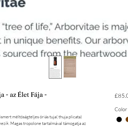
 - az Élet Fája -
£85.
Color
smert méltóságteljes óriás tuja( thuja plicata)
kezik. Magas tropolone tartalmával támogatja az