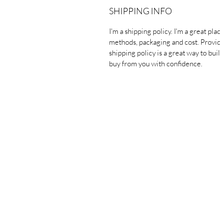
SHIPPING INFO
I'm a shipping policy. I'm a great p
methods, packaging and cost. Provi
shipping policy is a great way to bu
buy from you with confidence.