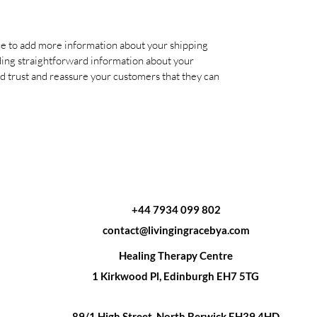
lace to add more information about your shipping
ding straightforward information about your
ild trust and reassure your customers that they can
+44 7934 099 802
contact@livingingracebya.com
Healing Therapy Centre
1 Kirkwood Pl, Edinburgh EH7 5TG
89/1 High Street, North Berwick EH39 4HD