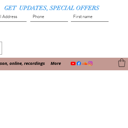
GET UPDATES, SPECIAL OFFERS
Submit
on, online, recordings
More