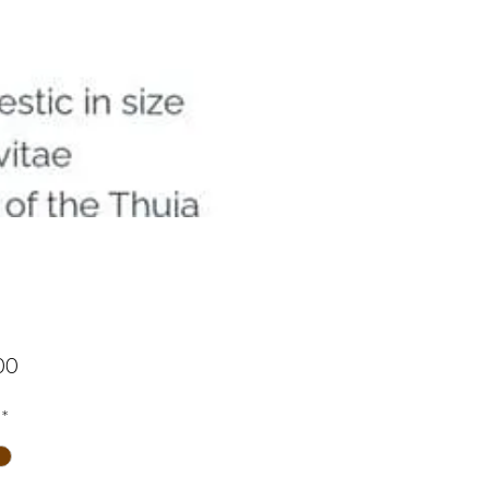
Price
00
*