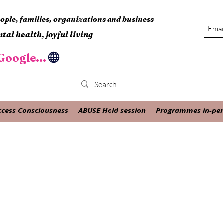
ple, families, organizations and business
tal health, joyful living
oogle...
ccess Consciousness
ABUSE Hold session
Programmes in-pers