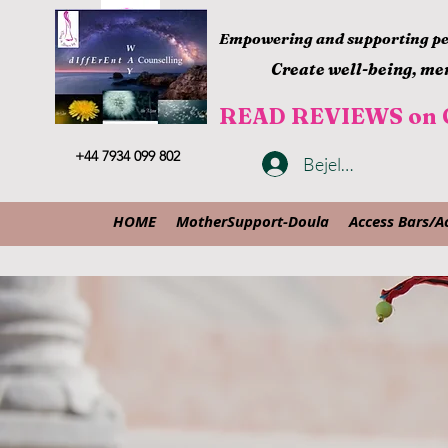
Empowering and supporting peo
Create well-being, men
READ REVIEWS on G
+44 7934 099 802
Bejelentkezés
HOME
MotherSupport-Doula
Access Bars/A