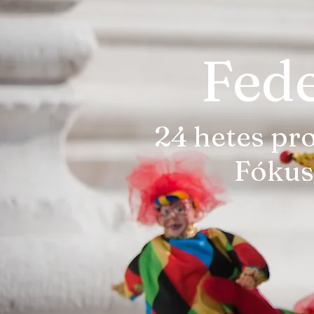
Fed
24 hetes pr
Fóku