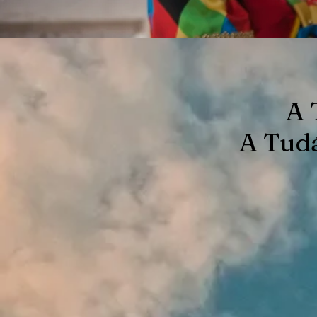
A 
A Tud