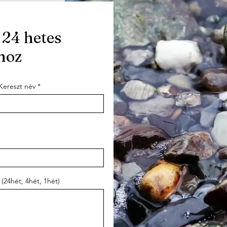
 24 hetes
hoz
Kereszt név
(24hét, 4hét, 1hét)