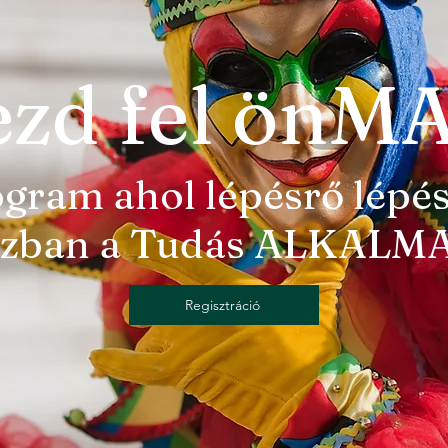
ezd fel önM
ogram ahol lépésrő lépé
szban a Tudás ALKALM
Regisztráció