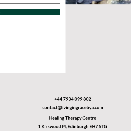
s
+44 7934 099 802
contact@livingingracebya.com
Healing Therapy Centre
1 Kirkwood Pl, Edinburgh EH7 5TG