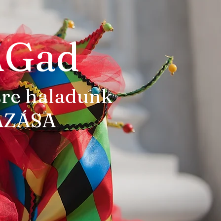
AGad
sre haladunk
AZÁSA