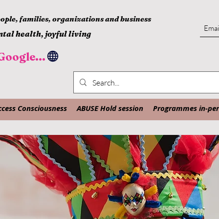
ple, families, organizations and business
tal health, joyful living
oogle...
ccess Consciousness
ABUSE Hold session
Programmes in-pers