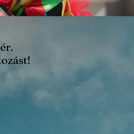
ér.
ozást!